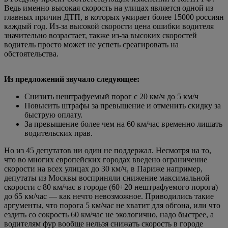
Ведь именно высокая скорость на улицах является одной из
главных причин ДТП, в которых умирает более 15000 россиян
каждый год. Из-за высокой скорости цена ошибки водителя
значительно возрастает, также из-за высоких скоростей
водитель просто может не успеть среагировать на
обстоятельства.
Из предложений звучало следующее:
Снизить нештрафуемый порог с 20 км/ч до 5 км/ч
Повысить штрафы за превышение и отменить скидку за
быструю оплату.
За превышение более чем на 60 км/час временно лишать
водительских прав.
Но из 45 депутатов ни один не поддержал. Несмотря на то,
что во многих европейских городах введено ограничение
скорости на всех улицах до 30 км/ч, в Париже например,
депутаты из Москвы восприняли снижение максимальной
скорости с 80 км/час в городе (60+20 нештрафуемого порога)
до 65 км/час — как нечто невозможное. Приводились такие
аргументы, что порога 5 км/час не хватит для обгона, или что
ездить со сокрость 60 км/час не экологично, надо быстрее, а
водителям фур вообще нельзя снижать скорость в городе