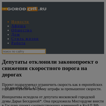
Новости
Афиша
Общество
Дом
Стиль жизни
Работа
Депутаты отклонили законопроект о
снижении скоростного порога на
дорогах
Проект подразумевал ограничить скорость как в европейских
10 декабря 2021, 12:52
городах и увеличить сумму штрафа за превышение скорости.
Инициатива исходила от депутата московской городской
думы Дарьи Бесединой*. Она предложила Мосгордуме внести
в Госдуму проект соответствующих изменений в КоАП РФ.