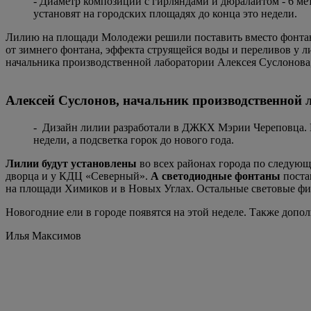
- Диаметр композиции с гирляндами и дюралайтом - 6 мет
установят на городских площадях до конца это недели.
Лилию на площади Молодежи решили поставить вместо фонтана
от зимнего фонтана, эффекта струящейся воды и переливов у л
начальника производственной лаборатории Алексея Суслонова,
Алексей Суслонов, начальник производственной 
- Дизайн лилии разработали в ДЖКХ Мэрии Череповца. Н
недели, а подсветка горок до нового года.
Лилии будут установлены
во всех районах города по следую
дворца и у КДЦ «Северный».
А светодиодные фонтаны
поста
на площади Химиков и в Новых Углах. Остальные световые фи
Новогодние ели в городе появятся на этой неделе. Также доп
Илья Максимов