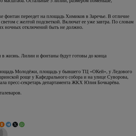
ого масштаба. Остальные 5 лилий, размером поменьше,
е фонтан переедет на площадь Химиков в Заречье. В отличие
светом с желтой подсветкой. Включат ее уже завтра. По словам
ких ночных отключений быть не должно.
в жизнь. Лилии и фонтаны будут готовы до конца
 площадь Молодёжи, площадь у бывшего ТЦ «ОКей», у Ледового
каринской роще у Кафедрального собора и на улице Суворова,
зала пресс-секретарь департамента ЖКХ Юлия Бочкарёва.
талеваров.