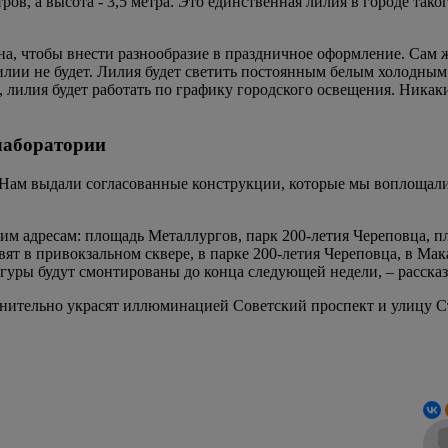
ров, а высота - 3,5 метра. Это единственная лилия в городе так
, чтобы внести разнообразие в праздничное оформление. Сам ж
илии не будет. Лилия будет светить постоянным белым холодным 
 лилия будет работать по графику городского освещения. Ника
лаборатории
ам выдали согласованные конструкции, которые мы воплощали 
щим адресам: площадь Металлургов, парк 200-летия Череповца,
вят в привокзальном сквере, в парке 200-летия Череповца, в Ма
гуры будут смонтированы до конца следующей недели, – расска
олнительно украсят иллюминацией Советский проспект и улицу С