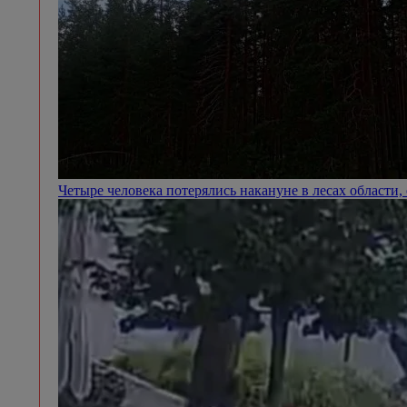
Четыре человека потерялись накануне в лесах области