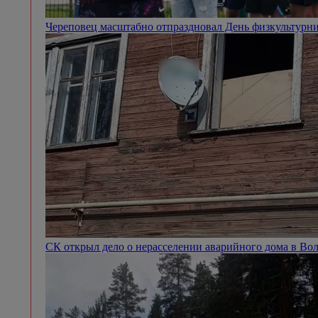
Череповец масштабно отпраздновал День физкультурн
СК открыл дело о нерасселении аварийного дома в Во