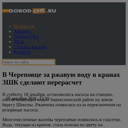
Новости
Афиша
Общество
Дом
Стиль жизни
Работа
В Череповце за ржавую воду в кранах
ЗШК сделают перерасчет
В субботу, 18 декабря, остановились насосы на станции,
20 декабря 2021, 12:15
обеспечивающей водой Зашекснинский район на левом
берегу Шексны. Ржавчина появилась из-за переключения на
резервные насосы.
Многочисленные жалобы череповчан появились в соцсетях.
Вода, текущая из кранов, стала похожа по цвету на