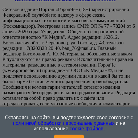
Сетевое издание Портал «ГородЧе» (18+) зарегистрировано
Федеральной службой по надзору в сфере связи,
информационных технологий и массовых коммуникаций
(Роскомнадзор). Реестровая запись СМИ: ЭЛ № 77 - 78204 от 6
апреля 2020 года. Учредитель: Общество с ограниченной
ответственностью "К Медиа". Адрес редакции 162612,
Вологодская обл., г. Череповец, ул. Гоголя, д. 43, телефон
редакции +7(8202)28-20-40, bau_76@mail.ru. Главный
редактор Богомолов А. Ю. Материалы, обозначенные знаком
Р публикуются на правах рекламы Исключительные права на
материалы, размещенные в сетевом издании ГородЧе
(www.gorodche.ru) принадлежат ООО «К Медиа» ©, и не
подлежат использованию другими лицами в какой бы то ни
было форме без письменного разрешения правообладателя.
Сообщения и комментарии читателей сетевого издания
размещаются без предварительного редактирования. Редакция
оставляет за собой право удалить их с сайта или
отредактировать, если указанные сообщения и комментарии
являются злоупотреблением свободой массовой информации
или нарушением иных требований закона.
На
Оставаясь на сайте, вы подтверждаете свое согласие с
информационном ресурсе применяются рекомендательные
политикой обработки персональных данных
и на
технологии (информационные технологии предоставления
использование
cookie-файлов
.
информации на основе сбора, систематизации и анализа
сведений, относящихся к предпочтениям пользователей сети