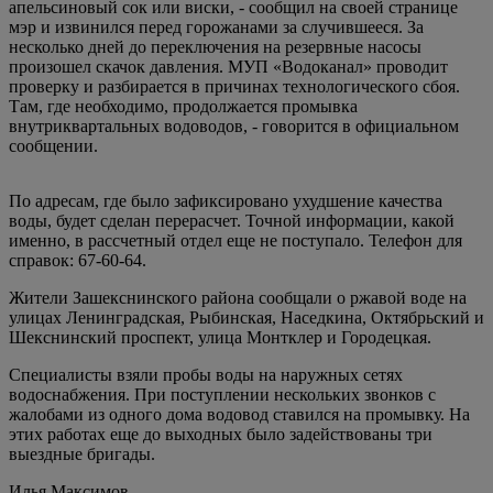
апельсиновый сок или виски, - сообщил на своей странице
мэр и извинился перед горожанами за случившееся. За
несколько дней до переключения на резервные насосы
произошел скачок давления. МУП «Водоканал» проводит
проверку и разбирается в причинах технологического сбоя.
Там, где необходимо, продолжается промывка
внутриквартальных водоводов, - говорится в официальном
сообщении.
По адресам, где было зафиксировано ухудшение качества
воды, будет сделан перерасчет. Точной информации, какой
именно, в рассчетный отдел еще не поступало. Телефон для
справок: 67-60-64.
Жители Зашекснинского района сообщали о ржавой воде на
улицах Ленинградская, Рыбинская, Наседкина, Октябрьский и
Шекснинский проспект, улица Монтклер и Городецкая.
Специалисты взяли пробы воды на наружных сетях
водоснабжения. При поступлении нескольких звонков с
жалобами из одного дома водовод ставился на промывку. На
этих работах еще до выходных было задействованы три
выездные бригады.
Илья Максимов