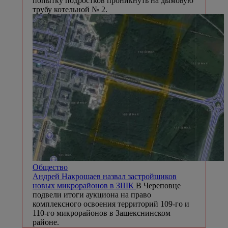
попытку подростков проникнуть на дымовую
трубу котельной № 2.
Общество
Андрей Накрошаев назвал застройщиков
новых микрорайонов в ЗШК
В Череповце
подвели итоги аукциона на право
комплексного освоения территорий 109-го и
110-го микрорайонов в Зашекснинском
районе.