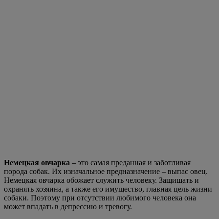
Источник фото: pixabay.com
ЗВЕЗДНАЯ ЖИЗНЬ
СОБАКИ
На эту тему:
Пока, стресс! Почему прогулку с собакой
рекомендуют психотерапевты
Трогательная история: пенсионер ежедневно возит
по двору больного пса на «лежанке»