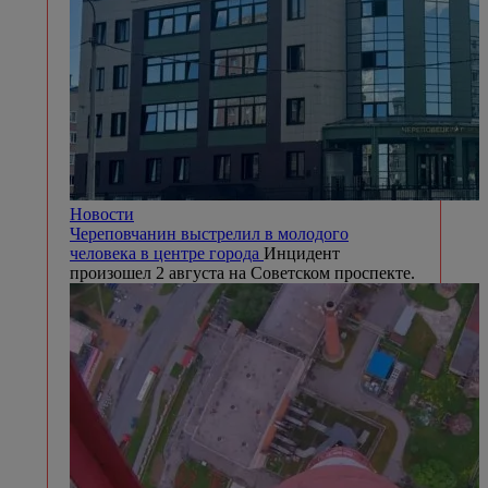
Общество
Андрей Накрошаев назвал застройщиков
новых микрорайонов в ЗШК
В Череповце
подвели итоги аукциона на право
комплексного освоения территорий 109-го и
110-го микрорайонов в Зашекснинском
районе.