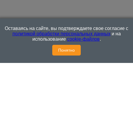
размещаются без предварительного редактирования. Редакция
оставляет за собой право удалить их с сайта или
отредактировать, если указанные сообщения и комментарии
являются злоупотреблением свободой массовой информации
или нарушением иных требований закона.
На
Оставаясь на сайте, вы подтверждаете свое согласие с
информационном ресурсе применяются рекомендательные
политикой обработки персональных данных
и на
технологии (информационные технологии предоставления
использование
cookie-файлов
.
информации на основе сбора, систематизации и анализа
сведений, относящихся к предпочтениям пользователей сети
Понятно
"Интернет", находящихся на территории Российской
Федерации)