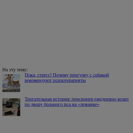
Новости
В Череповце ждут команду Олега Газманова
Участники проекта Движения Газманов-
Родники «Родники.Истоки» приедут в город
на днях.