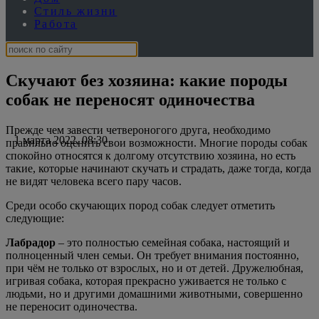
следующие:
Лабрадор
– это полностью семейная собака, настоящий и
полноценный член семьи. Он требует внимания постоянно,
при чём не только от взрослых, но и от детей. Дружелюбная,
игривая собака, которая прекрасно уживается не только с
людьми, но и другими домашними животными, совершенно
не переносит одиночества.
Немецкая овчарка
– это самая преданная и заботливая
порода собак. Их изначальное предназначение – выпас овец.
Немецкая овчарка обожает служить человеку. Защищать и
охранять хозяина, а также его имущество, главная цель жизни
собаки. Поэтому при отсутствии любимого человека она
может впадать в депрессию и тревогу.
Кокер – спаниель
, ещё одна порода, которой очень важно
общение с хозяином. Несмотря на то, что спаниель относится
к охотничьим собакам, он постоянно требует внимания со
стороны владельца. Умная, выносливая и дружелюбная собака
очень эмоционально переживает одиночество, тревожась из-за
долгого отсутствия хозяина, переживает стресс и может
впасть в депрессию.