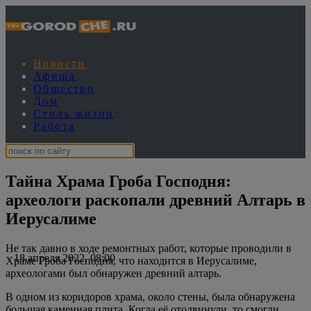
Новости
Афиша
Общество
Дом
Стиль жизни
Работа
Тайна Храма Гроба Господня:
археологи раскопали древний Алтарь в
Иерусалиме
Не так давно в ходе ремонтных работ, которые проводили в
18 апреля 2022, 08:00
Храме Гроба Господня, что находится в Иерусалиме,
археологами был обнаружен древний алтарь.
В одном из коридоров храма, около стены, была обнаружена
большая каменная плита. Когда её отодвинули, то смогли