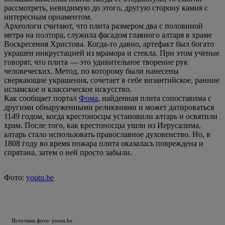
рассмотреть, невидимую до этого, другую сторону камня с
интересным орнаментом.
Археологи считают, что плита размером два с половиной
метра на полтора, служила фасадом главного алтаря в храме
Воскресения Христова. Когда-то давно, артефакт был богато
украшен инкрустацией из мрамора и стекла. При этом ученые
говорят, что плита — это удивительное творение рук
человеческих. Метод, по которому были нанесены
сверкающие украшения, сочетает в себе византийское, ранние
исламское и классическое искусство.
Как сообщает портал
Фома
, найденная плита сопоставима с
другими обнаруженными реликвиями и может датироваться
1149 годом, когда крестоносцы установили алтарь и освятили
храм. После того, как крестоносцы ушли из Иерусалима,
алтарь стало использовать православное духовенство. Но, в
1808 году во время пожара плита оказалась повреждена и
спрятана, затем о ней просто забыли.
Фото:
youtu.be
Источник фото: youtu.be