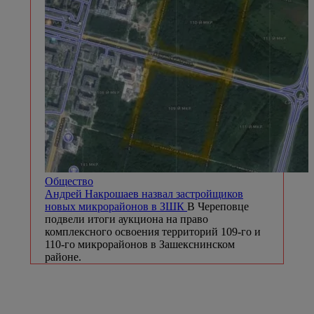
Общество
Андрей Накрошаев назвал застройщиков
новых микрорайонов в ЗШК
В Череповце
подвели итоги аукциона на право
комплексного освоения территорий 109-го и
110-го микрорайонов в Зашекснинском
районе.