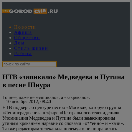
Новости
Афиша
Общество
Дом
Стиль жизни
Работа
НТВ «запикало» Медведева и Путина
в песне Шнура
Точнее, даже не «запикало», а «закрякало».
10 декабря 2012, 08:40
НТВ подвергло цензуре песню «Москва», которую группа
«Ленинград» спела в эфире «Центрального телевидения».
Упоминания Медеведва и Путина были замаскированы
утиным кряканьем наравне со словами «о**енно» и «хачи».
Также редакторам телеканала почему-то не понравилась