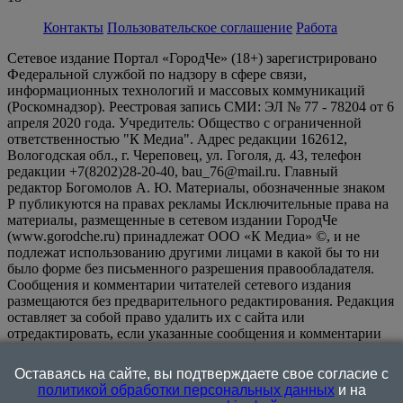
Контакты
Пользовательское соглашение
Работа
Сетевое издание Портал «ГородЧе» (18+) зарегистрировано
Федеральной службой по надзору в сфере связи,
информационных технологий и массовых коммуникаций
(Роскомнадзор). Реестровая запись СМИ: ЭЛ № 77 - 78204 от 6
апреля 2020 года. Учредитель: Общество с ограниченной
ответственностью "К Медиа". Адрес редакции 162612,
Вологодская обл., г. Череповец, ул. Гоголя, д. 43, телефон
редакции +7(8202)28-20-40, bau_76@mail.ru. Главный
редактор Богомолов А. Ю. Материалы, обозначенные знаком
Р публикуются на правах рекламы Исключительные права на
материалы, размещенные в сетевом издании ГородЧе
(www.gorodche.ru) принадлежат ООО «К Медиа» ©, и не
подлежат использованию другими лицами в какой бы то ни
было форме без письменного разрешения правообладателя.
Сообщения и комментарии читателей сетевого издания
размещаются без предварительного редактирования. Редакция
оставляет за собой право удалить их с сайта или
отредактировать, если указанные сообщения и комментарии
являются злоупотреблением свободой массовой информации
или нарушением иных требований закона.
На
Оставаясь на сайте, вы подтверждаете свое согласие с
информационном ресурсе применяются рекомендательные
политикой обработки персональных данных
и на
технологии (информационные технологии предоставления