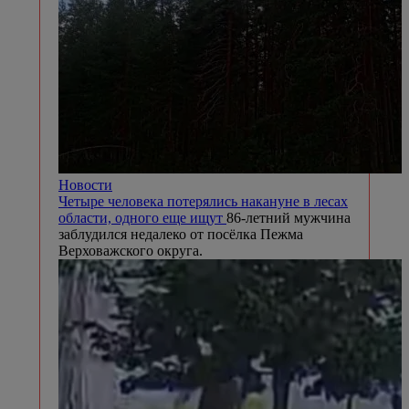
Новости
Четыре человека потерялись накануне в лесах
области, одного еще ищут
86-летний мужчина
заблудился недалеко от посёлка Пежма
Верховажского округа.