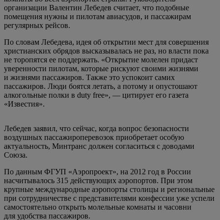
организации Валентин Лебедев считает, что подобные
помещения нужны и пилотам авиасудов, и пассажирам
регулярных рейсов.
По словам Лебедева, идея об открытии мест для совершения
христианских обрядов высказывалась не раз, но власти пока
не торопятся ее поддержать. «Открытие молелен придаст
уверенности пилотам, которые рискуют своими жизнями
и жизнями пассажиров. Также это успокоит самих
пассажиров. Люди боятся летать, а потому и опустошают
алкогольные полки в duty free», — цитирует его газета
«Известия».
Лебедев заявил, что сейчас, когда вопрос безопасности
воздушных пассажироперевозок приобретает особую
актуальность, Минтранс должен согласиться с доводами
Союза.
По данным ФГУП «Аэропроект», на 2012 год в России
насчитывалось 315 действующих аэропортов. При этом
крупные международные аэропорты столицы и региональные
при сотрудничестве с представителями конфессии уже успели
самостоятельно открыть молельные комнаты и часовни
для удобства пассажиров.