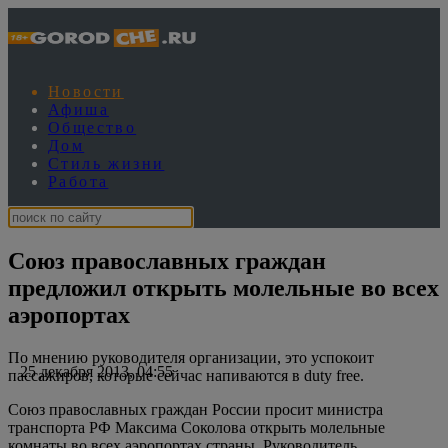
Новости
Афиша
Общество
Дом
Стиль жизни
Работа
Союз православных граждан
предложил открыть молельные во всех
аэропортах
По мнению руководителя организации, это успокоит
25 декабря 2013, 04:55
пассажиров, которые сейчас напиваются в duty free.
Союз православных граждан России просит министра
транспорта РФ Максима Соколова открыть молельные
комнаты во всех аэропортах страны. Руководитель