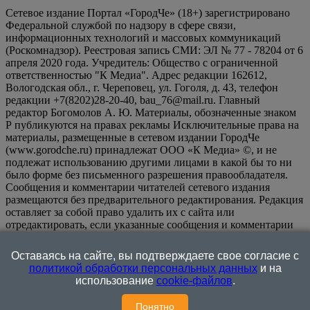
Сетевое издание Портал «ГородЧе» (18+) зарегистрировано
Федеральной службой по надзору в сфере связи,
информационных технологий и массовых коммуникаций
(Роскомнадзор). Реестровая запись СМИ: ЭЛ № 77 - 78204 от 6
апреля 2020 года. Учредитель: Общество с ограниченной
ответственностью "К Медиа". Адрес редакции 162612,
Вологодская обл., г. Череповец, ул. Гоголя, д. 43, телефон
редакции +7(8202)28-20-40, bau_76@mail.ru. Главный
редактор Богомолов А. Ю. Материалы, обозначенные знаком
Р публикуются на правах рекламы Исключительные права на
материалы, размещенные в сетевом издании ГородЧе
(www.gorodche.ru) принадлежат ООО «К Медиа» ©, и не
подлежат использованию другими лицами в какой бы то ни
было форме без письменного разрешения правообладателя.
Сообщения и комментарии читателей сетевого издания
размещаются без предварительного редактирования. Редакция
оставляет за собой право удалить их с сайта или
отредактировать, если указанные сообщения и комментарии
являются злоупотреблением свободой массовой информации
или нарушением иных требований закона.
На
Оставаясь на сайте, вы подтверждаете свое согласие с
информационном ресурсе применяются рекомендательные
политикой обработки персональных данных
и на
технологии (информационные технологии предоставления
использование
cookie-файлов
.
информации на основе сбора, систематизации и анализа
сведений, относящихся к предпочтениям пользователей сети
Понятно