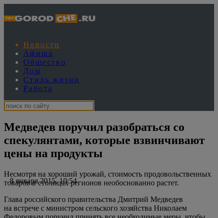
Новости
Афиша
Общество
Дом
Стиль жизни
Работа
Медведев поручил разобраться со
спекулянтами, которые взвинчивают
цены на продукты
Несмотря на хороший урожай, стоимость продовольственных
8 января 2015, 10:54
товаров в столицах регионов необоснованно растет.
Глава российского правительства Дмитрий Медведев
на встрече с министром сельского хозяйства Николаем
Федоровым поручил принять все необходимые меры, чтобы