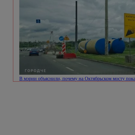
В мэрии объяснили, почему на Октябрьском мосту пок