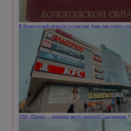
В Вологодской области суд расторг брак еще одного п
ТРЦ «Парма» – любимое место жителей Сыктывкара
Т