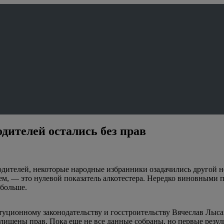
дителей остались без прав
одителей, некоторые народные избранники озадачились другой 
ем, — это нулевой показатель алкотестера. Нередко виновными 
 больше.
туционному законодательству и госстроительству Вячеслав Лыса
 лишены прав. Пока еще не все данные собраны, но первые резул