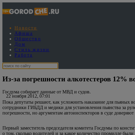
Новости
Афиша
Общество
Дом
Стиль жизни
Работа
Из-за погрешности алкотестеров 12% во
Госдума собирает данные от МВД и судов.
22 ноября 2012, 07:01
Пока депутаты решают, как усложнить наказание для пьяных в
сотрудники ГИБДД и медики для установления пьянства за рул
погрешности, но аргументам автоинспекторов в суде доверяют
Первый заместитель председателя комитета Госдумы по консти
о том, сколько водителей и за какое количество промилле были