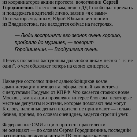
из координаторов акции протеста, вологжанин
Сергей
Городишенин
. По его словам, лидер ДДТ пообещал приехать
и поддержать водителей лично, заявив «я с вами».
По некоторым данным, Юрий Юлианович звонил
из Владивостока, где находится сейчас на гастролях.
— Люди восприняли его звонок очень хорошо,
пробрало до мурашек, — говорит
Городишенин. — Воодушевил очень.
Шевчук посвятил бастующим дальнобойщикам песню "Ты не
один", о чем объявляет теперь на своих концертах.
Накануне состоялся пикет дальнобойщиков возле
администрации президента, оформленный как встреча
с депутатами Госдумы от КПРФ. Что касается стоянок возле
Москвы, там к акции проявляют интерес блогеры, некоторые
местные депутаты и жители, которые помогают чем могут.
К слову, наличные деньги водители не принимают — только
безнал, причем, по словам очевидцев, ведется строгий учет.
Федеральные СМИ акцию протеста практически
не освещают — по словам Сергея Городишенина, последнйи
раз приезжали журналисты НТВ, «но даже камеры