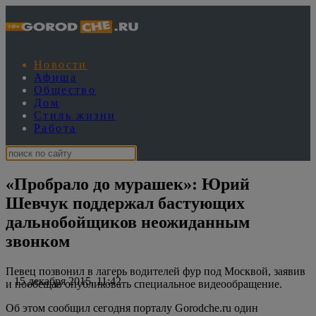
Новости
Афиша
Общество
Дом
Стиль жизни
Работа
«Пробрало до мурашек»: Юрий
Шевчук поддержал бастующих
дальнобойщиков неожиданным
звонком
Певец позвонил в лагерь водителей фур под Москвой, заявив
15 декабря 2015, 11:42
и пообещав опубликовать специальное видеообращение.
Об этом сообщил сегодня порталу Gorodche.ru один