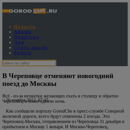
Новости
Афиша
Общество
Дом
Стиль жизни
Работа
В Череповце отменяют новогодний
поезд до Москвы
Всё - из-за нехватки желающих ехать в столицу и обратно
26 ноября 2012, 07:45
Череповец в новогоднюю ночь.
Как сообщили порталу GorodChe в пресс-службе Северной
железной дороги, всего будут отменены 2 поезда. Это
Череповец-Москва, отправлением из Череповца 31 декабря и
прибытием в Москву 1 января. И Москва-Череповец,