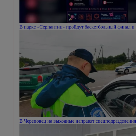
В парке «Серпантин» пройдут баскетбольный финал и
В Череповец на выходные направят спецподразделен