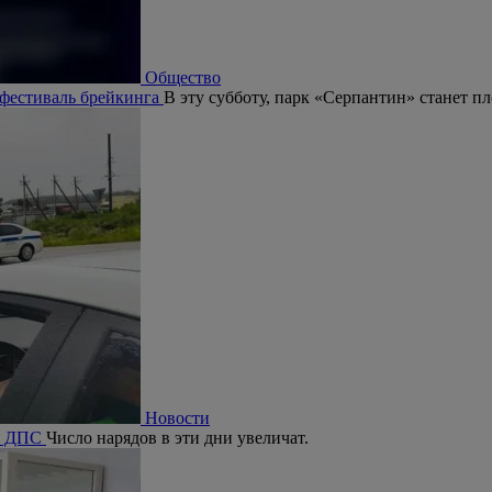
Общество
 фестиваль брейкинга
В эту субботу, парк «Серпантин» станет п
Новости
ия ДПС
Число нарядов в эти дни увеличат.