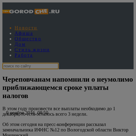
Новости
Афиша
Общество
Дом
Стиль жизни
Работа
Череповчанам напомнили о неумолимо
приближающемся сроке уплаты
налогов
В этом году произвести все выплаты необходимо до 1
9 ноября 2016, 08:50
декабря, то есть осталось всего 3 недели.
Об этом сегодня на пресс-конференции рассказал
замначальника ИФНС №12 по Вологодской области Виктор
Мошинский.