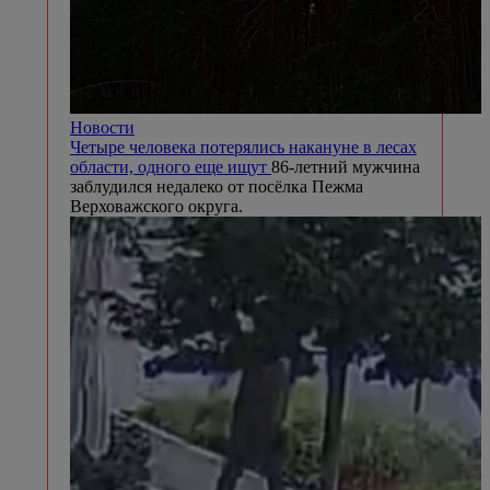
Новости
Четыре человека потерялись накануне в лесах
области, одного еще ищут
86-летний мужчина
заблудился недалеко от посёлка Пежма
Верховажского округа.