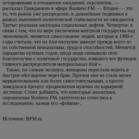
осторожными в отношении ожиданий, перспектив, —
рассказал Гражданкин в эфире Business FM. — Второе — это
то, что рынок уже распределен, и дальнейшие подвижки в
рамках нынешней политической стабильности не ожидаются.
Третье: реальная закупорка социальных лифтов. Четвертое: в
связи с тем, что по мере увеличения контроля государства над
экономикой, меняется самосознание людей, которые в 1990-е
годы считали, что их благополучие зависит прежде всего от
их собственной инициативы, труда и способностей. Меняется
парадигма нулевых годов, когда люди связывали свое
благополучие с политикой государства, взявшего все функции
главного распределителя материальных благ».
Также, по словам эксперта, женщины перестали верить в
быстрое обогащение через брак. Причем они не стали менее
меркантильными или более самостоятельными, а просто
замедлился процесс продвижения мужчин по карьерной
лестнице. Стоит добавить, что некоторые аналитики,
опрошенные Business FM, скептически отнеслись к
исследованию, назвав его «фэйком».
Источник: BFM.ru