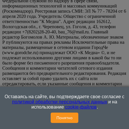
Федеральной службой по надзору в сфере связи,
информационных технологий и массовых коммуникаций
(Роскомнадзор). Реестровая запись СМИ: ЭЛ № 77 - 78204 от 6
апреля 2020 года. Учредитель: Общество с ограниченной
ответственностью "К Медиа". Адрес редакции 162612,
Вологодская обл., г. Череповец, ул. Гоголя, д. 43, телефон
редакции +7(8202)28-20-40, bau_76@mail.ru. Главный
редактор Богомолов А. Ю. Материалы, обозначенные знаком
Р публикуются на правах рекламы Исключительные права на
материалы, размещенные в сетевом издании ГородЧе
(www.gorodche.ru) принадлежат ООО «К Медиа» ©, и не
подлежат использованию другими лицами в какой бы то ни
было форме без письменного разрешения правообладателя.
Сообщения и комментарии читателей сетевого издания
размещаются без предварительного редактирования. Редакция
оставляет за собой право удалить их с сайта или
отредактировать, если указанные сообщения и комментарии
являются злоупотреблением свободой массовой информации
или нарушением иных требований закона.
На
Оставаясь на сайте, вы подтверждаете свое согласие с
информационном ресурсе применяются рекомендательные
политикой обработки персональных данных
и на
технологии (информационные технологии предоставления
использование
cookie-файлов
.
информации на основе сбора, систематизации и анализа
сведений, относящихся к предпочтениям пользователей сети
Понятно
"Интернет", находящихся на территории Российской
Федерации)