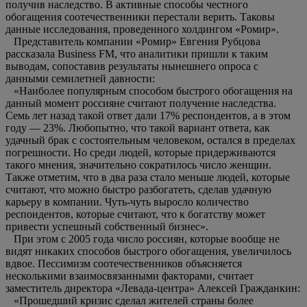
получив наследство. В активные способы честного
обогащения соотечественники перестали верить. Таковы
данные исследования, проведенного холдингом «Ромир».
Представитель компании «Ромир» Евгения Рубцова
рассказала Business FM, что аналитики пришли к таким
выводам, сопоставив результаты нынешнего опроса с
данными семилетней давности:
«Наиболее популярным способом быстрого обогащения на
данный момент россияне считают получение наследства.
Семь лет назад такой ответ дали 17% респондентов, а в этом
году — 23%. Любопытно, что такой вариант ответа, как
удачный брак с состоятельным человеком, остался в пределах
погрешности. Но среди людей, которые придерживаются
такого мнения, значительно сократилось число женщин.
Также отметим, что в два раза стало меньше людей, которые
считают, что можно быстро разбогатеть, сделав удачную
карьеру в компании. Чуть-чуть выросло количество
респондентов, которые считают, что к богатству может
привести успешный собственный бизнес».
При этом с 2005 года число россиян, которые вообще не
видят никаких способов быстрого обогащения, увеличилось
вдвое. Пессимизм соотечественников объясняется
несколькими взаимосвязанными факторами, считает
заместитель директора «Левада-центра» Алексей Гражданкин:
«Прошедший кризис сделал жителей страны более