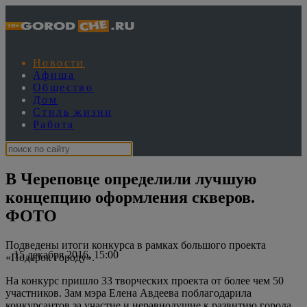
Новости
Афиша
Общество
Дом
Стиль жизни
Работа
В Череповце определили лучшую
концепцию оформления скверов.
ФОТО
Подведены итоги конкурса в рамках большого проекта
15 декабря 2016, 15:00
«Подарок городу».
На конкурс пришло 33 творческих проекта от более чем 50
участников. Зам мэра Елена Авдеева поблагодарила
конкурсантов за участие и неравнодушие к развитию города.