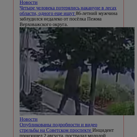
Новости
Четыре человека потерялись накануне в лесах
области, одного еще ищут
86-летний мужчина
заблудился недалеко от посёлка Пежма
Верховажского округа.
Новости
Опубликованы подробности и видео
стрельбы на Советском проспекте
Инцидент
произошел 2 августа, пострадал молодой