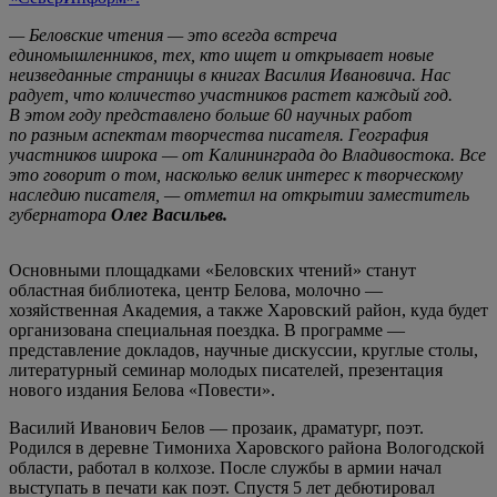
— Беловские чтения — это всегда встреча
единомышленников, тех, кто ищет и открывает новые
неизведанные страницы в книгах Василия Ивановича. Нас
радует, что количество участников растет каждый год.
В этом году представлено больше 60 научных работ
по разным аспектам творчества писателя. География
участников широка — от Калининграда до Владивостока. Все
это говорит о том, насколько велик интерес к творческому
наследию писателя, — отметил на открытии заместитель
губернатора
Олег Васильев.
Основными площадками «Беловских чтений» станут
областная библиотека, центр Белова, молочно —
хозяйственная Академия, а также Харовский район, куда будет
организована специальная поездка. В программе —
представление докладов, научные дискуссии, круглые столы,
литературный семинар молодых писателей, презентация
нового издания Белова «Повести».
Василий Иванович Белов — прозаик, драматург, поэт.
Родился в деревне Тимониха Харовского района Вологодской
области, работал в колхозе. После службы в армии начал
выступать в печати как поэт. Спустя 5 лет дебютировал