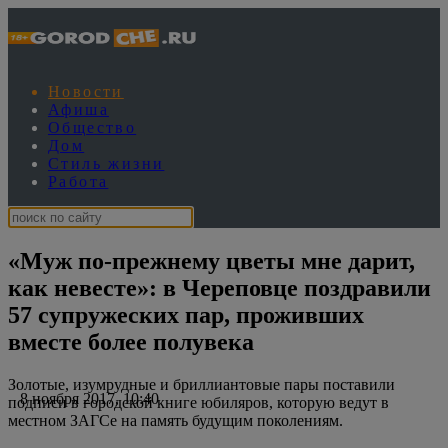
Новости
Афиша
Общество
Дом
Стиль жизни
Работа
«Муж по-прежнему цветы мне дарит,
как невесте»: в Череповце поздравили
57 супружеских пар, проживших
вместе более полувека
Золотые, изумрудные и бриллиантовые пары поставили
8 ноября 2017, 10:40
подписи в городской книге юбиляров, которую ведут в
местном ЗАГСе на память будущим поколениям.