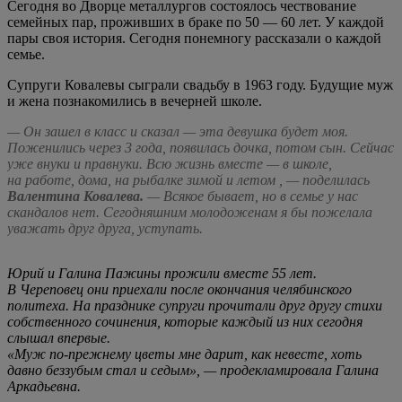
Сегодня во Дворце металлургов состоялось чествование
семейных пар, проживших в браке по 50 — 60 лет. У каждой
пары своя история. Сегодня понемногу рассказали о каждой
семье.
Супруги Ковалевы сыграли свадьбу в 1963 году. Будущие муж
и жена познакомились в вечерней школе.
— Он зашел в класс и сказал — эта девушка будет моя.
Поженились через 3 года, появилась дочка, потом сын. Сейчас
уже внуки и правнуки. Всю жизнь вместе — в школе,
на работе, дома, на рыбалке зимой и летом , — поделилась
Валентина Ковалева.
— Всякое бывает, но в семье у нас
скандалов нет. Сегодняшним молодоженам я бы пожелала
уважать друг друга, уступать.
Юрий и Галина Пажины прожили вместе 55 лет.
В Череповец они приехали после окончания челябинского
политеха. На празднике супруги прочитали друг другу стихи
собственного сочинения, которые каждый из них сегодня
слышал впервые.
«Муж по-прежнему цветы мне дарит, как невесте, хоть
давно беззубым стал и седым», — продекламировала Галина
Аркадьевна.