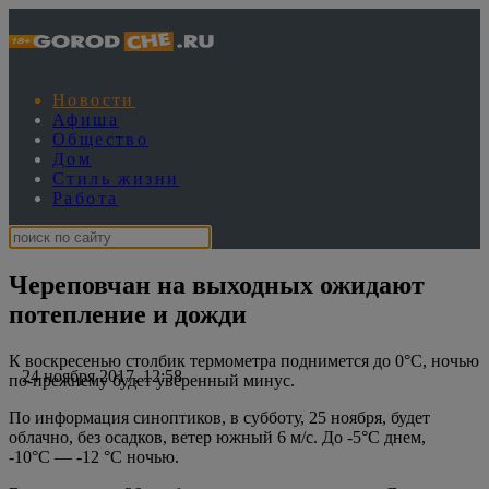
Новости
Афиша
Общество
Дом
Стиль жизни
Работа
Череповчан на выходных ожидают
потепление и дожди
К воскресенью столбик термометра поднимется до 0°C, ночью
24 ноября 2017, 12:58
по-прежнему будет уверенный минус.
По информация синоптиков, в субботу, 25 ноября, будет
облачно, без осадков, ветер южный 6 м/с. До -5°C днем,
-10°C — -12 °C ночью.