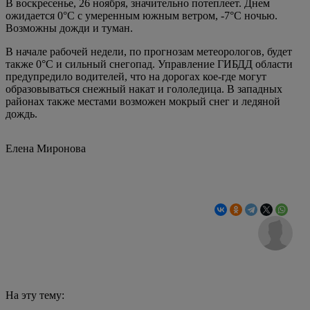
В воскресенье, 26 ноября, значительно потеплеет. Днем
ожидается 0°C с умеренным южным ветром, -7°C ночью.
Возможны дожди и туман.
В начале рабочей недели, по прогнозам метеорологов, будет
также 0°C и сильный снегопад. Управление ГИБДД области
предупредило водителей, что на дорогах кое-где могут
образовываться снежный накат и гололедица. В западных
районах также местами возможен мокрый снег и ледяной
дождь.
Елена Миронова
На эту тему: