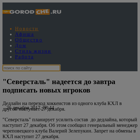
Новости
Афиша
Общество
Дом
Стиль жизни
Работа
"Северсталь" надеется до завтра
подписать новых игроков
Дедлайн на переход хоккеистов из одного клуба КХЛ в
26 декабря 2017, 08:44
другой наступает 27 декабря.
"Северсталь" планирует усилить состав до дедлайна, который
наступит 27 декабря. Об этом сообщил генеральный менеджер
череповецкого клуба Валерий Зелепукин. Запрет на обмены в
КХЛ наступит 27 декабря.