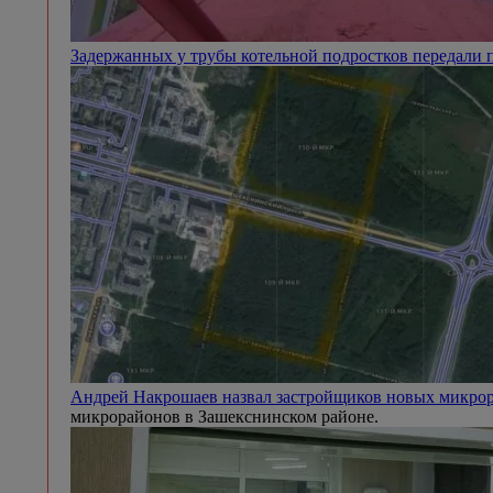
Задержанных у трубы котельной подростков передали
Андрей Накрошаев назвал застройщиков новых микр
микрорайонов в Зашекснинском районе.