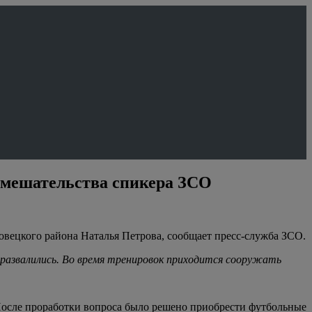
вмешательства спикера ЗСО
вецкого района Наталья Петрова, сообщает пресс-служба ЗСО.
 развалились. Во время тренировок приходится сооружать
После проработки вопроса было решено приобрести футбольные