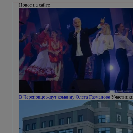
Новое на сайте
В Череповце ждут команду Олега Газманова
Участники