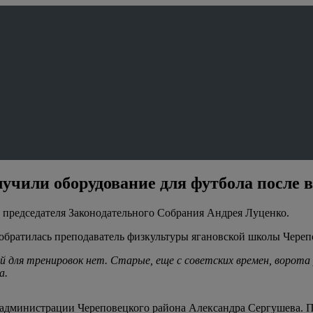
учили оборудование для футбола после 
е председателя Законодательного Собрания Андрея Луценко.
братилась преподаватель физкультуры ягановской школы Черепо
й для тренировок нет. Старые, еще с советских времен, ворота
а.
я администрации Череповецкого района Александра Сергушева. 