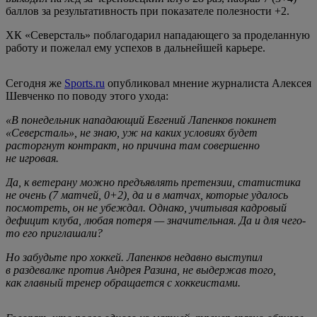
баллов за результативность при показателе полезности +2.
ХК «Северсталь» поблагодарил нападающего за проделанную
работу и пожелал ему успехов в дальнейшей карьере.
Сегодня же
Sports.ru
опубликовал мнение журналиста Алексея
Шевченко по поводу этого ухода:
«В понедельник нападающий Евгений Лапенков покинет
«Северсталь», не знаю, уж на каких условиях будет
расторгнут контракт, но причина там совершенно
не игровая.
Да, к ветерану можно предъявлять претензии, статистика
не очень (7 матчей, 0+2), да и в матчах, которые удалось
посмотреть, он не убеждал. Однако, учитывая кадровый
дефицит клуба, любая потеря — значительная. Да и для чего-
то его приглашали?
Но забудьте про хоккей. Лапенков недавно выступил
в раздевалке против Андрея Разина, не выдержав того,
как главный тренер обращается с хоккеистами.