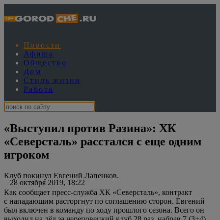
Новости
Афиша
Общество
Дом
Стиль жизни
Работа
«Выступил против Разина»: ХК
«Северсталь» расстался с еще одним
игроком
Клуб покинул Евгений Лапенков.
28 октября 2019, 18:22
Как сообщает пресс-служба ХК «Северсталь», контракт
с нападающим расторгнут по соглашению сторон. Евгений
был включен в команду по ходу прошлого сезона. Всего он
выходил на лёд за череповецкий клуб 28 раз, набрав 7 (3+4)