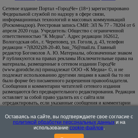
Сетевое издание Портал «ГородЧе» (18+) зарегистрировано
Федеральной службой по надзору в сфере связи,
информационных технологий и массовых коммуникаций
(Роскомнадзор). Реестровая запись СМИ: ЭЛ № 77 - 78204 от 6
апреля 2020 года. Учредитель: Общество с ограниченной
ответственностью "К Медиа". Адрес редакции 162612,
Вологодская обл., г. Череповец, ул. Гоголя, д. 43, телефон
редакции +7(8202)28-20-40, bau_76@mail.ru. Главный
редактор Богомолов А. Ю. Материалы, обозначенные знаком
Р публикуются на правах рекламы Исключительные права на
материалы, размещенные в сетевом издании ГородЧе
(www.gorodche.ru) принадлежат ООО «К Медиа» ©, и не
подлежат использованию другими лицами в какой бы то ни
было форме без письменного разрешения правообладателя.
Сообщения и комментарии читателей сетевого издания
размещаются без предварительного редактирования. Редакция
оставляет за собой право удалить их с сайта или
отредактировать, если указанные сообщения и комментарии
являются злоупотреблением свободой массовой информации
или нарушением иных требований закона.
На
Оставаясь на сайте, вы подтверждаете свое согласие с
информационном ресурсе применяются рекомендательные
политикой обработки персональных данных
и на
технологии (информационные технологии предоставления
использование
cookie-файлов
.
информации на основе сбора, систематизации и анализа
сведений, относящихся к предпочтениям пользователей сети