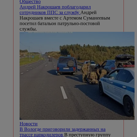
Общество
Андрей Накрошаев поблагодарил
сотрудников ППС за службу
Андрей
Накрошаев вместе с Артемом Суманеевым
посетил батальон патрульно-постовой
службы.
Новости
В Вологде приговорили задержанных на
трассе наркодилеров
В преступную группу