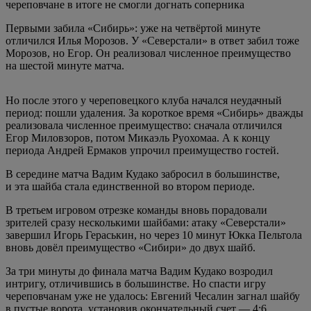
череповчане в итоге не смогли догнать соперника
Первыми забила «Сибирь»: уже на четвёртой минуте
отличился Илья Морозов. У «Северстали» в ответ забил тоже
Морозов, но Егор. Он реализовал численное преимущество
на шестой минуте матча.
Но после этого у череповецкого клуба начался неудачный
период: пошли удаления. За короткое время «Сибирь» дважды
реализовала численное преимущество: сначала отличился
Егор Миловзоров, потом Микаэль Руохомаа. А к концу
периода Андрей Ермаков упрочил преимущество гостей.
В середине матча Вадим Кудако забросил в большинстве,
и эта шайба стала единственной во втором периоде.
В третьем игровом отрезке команды вновь порадовали
зрителей сразу несколькими шайбами: атаку «Северстали»
завершил Игорь Гераськин, но через 10 минут Юкка Пельтола
вновь довёл преимущество «Сибири» до двух шайб.
За три минуты до финала матча Вадим Кудако возродил
интригу, отличившись в большинстве. Но спасти игру
череповчанам уже не удалось: Евгений Чесалин загнал шайбу
в пустые ворота, установив окончательный счет — 4:6.