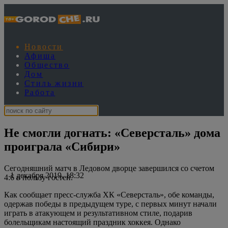
Новости
Афиша
Общество
Дом
Стиль жизни
Работа
Не смогли догнать: «Северсталь» дома
проиграла «Сибири»
Сегодняшний матч в Ледовом дворце завершился со счетом
1 декабря 2019, 18:32
4:6 в пользу гостей.
Как сообщает пресс-служба ХК «Северсталь», обе команды,
одержав победы в предыдущем туре, с первых минут начали
играть в атакующем и результативном стиле, подарив
болельщикам настоящий праздник хоккея. Однако