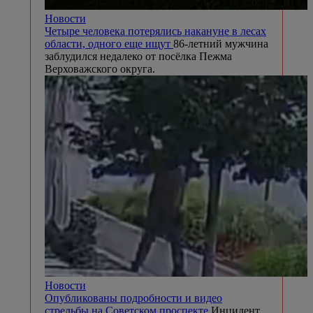
Новости
Четыре человека потерялись накануне в лесах
области, одного еще ищут
86-летний мужчина
заблудился недалеко от посёлка Пежма
Верховажского округа.
Новости
Опубликованы подробности и видео
стрельбы на Советском проспекте
Инцидент