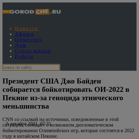
Новости
Афиша
Общество
Дом
Стиль жизни
Работа
Президент США Джо Байден
собирается бойкотировать ОИ-2022 в
Пекине из-за геноцида этнического
меньшинства
CNN со ссылкой на источники, осведомленные в этой
6 декабря 2021, 07:31
ситуации, сообщает о возможном дипломатическом
бойкотировании Олимпийских игр, которые состоятся в 2022
году в китайском Пекине.