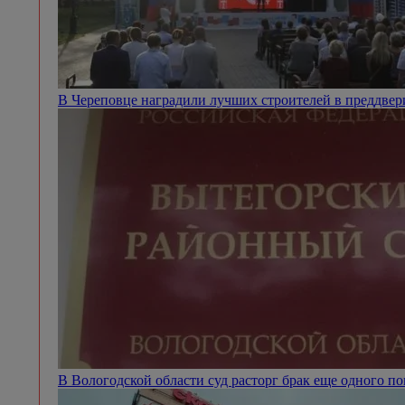
В Череповце наградили лучших строителей в преддве
В Вологодской области суд расторг брак еще одного п