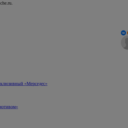
che.ru.
ксклюзивный «Мерседес»
омотивом»