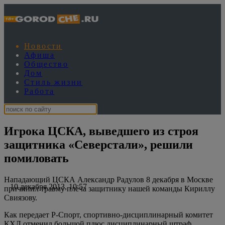
Новости
Афиша
Общество
Дом
Стиль жизни
Работа
Игрока ЦСКА, выведшего из строя
защитника «Северстали», решили
помиловать
Нападающий ЦСКА Александр Радулов 8 декабря в Москве
10 декабря 2013, 10:57
причинил травму плеча защитнику нашей команды Кириллу
Свиязову.
Как передает Р-Спорт, спортивно-дисциплинарный комитет
КХЛ отменил большой плюс дисциплинарный штраф