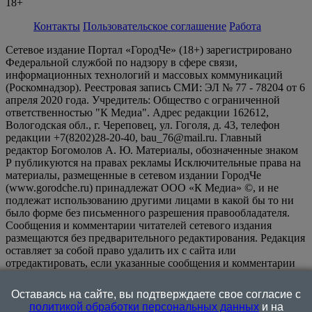
18+
Контакты
Пользовательское соглашение
Работа
Сетевое издание Портал «ГородЧе» (18+) зарегистрировано
Федеральной службой по надзору в сфере связи,
информационных технологий и массовых коммуникаций
(Роскомнадзор). Реестровая запись СМИ: ЭЛ № 77 - 78204 от 6
апреля 2020 года. Учредитель: Общество с ограниченной
ответственностью "К Медиа". Адрес редакции 162612,
Вологодская обл., г. Череповец, ул. Гоголя, д. 43, телефон
редакции +7(8202)28-20-40, bau_76@mail.ru. Главный
редактор Богомолов А. Ю. Материалы, обозначенные знаком
Р публикуются на правах рекламы Исключительные права на
материалы, размещенные в сетевом издании ГородЧе
(www.gorodche.ru) принадлежат ООО «К Медиа» ©, и не
подлежат использованию другими лицами в какой бы то ни
было форме без письменного разрешения правообладателя.
Сообщения и комментарии читателей сетевого издания
размещаются без предварительного редактирования. Редакция
оставляет за собой право удалить их с сайта или
отредактировать, если указанные сообщения и комментарии
являются злоупотреблением свободой массовой информации
или нарушением иных требований закона.
На
Оставаясь на сайте, вы подтверждаете свое согласие с
информационном ресурсе применяются рекомендательные
политикой обработки персональных данных
и на