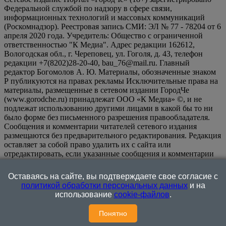
Федеральной службой по надзору в сфере связи,
информационных технологий и массовых коммуникаций
(Роскомнадзор). Реестровая запись СМИ: ЭЛ № 77 - 78204 от 6
апреля 2020 года. Учредитель: Общество с ограниченной
ответственностью "К Медиа". Адрес редакции 162612,
Вологодская обл., г. Череповец, ул. Гоголя, д. 43, телефон
редакции +7(8202)28-20-40, bau_76@mail.ru. Главный
редактор Богомолов А. Ю. Материалы, обозначенные знаком
Р публикуются на правах рекламы Исключительные права на
материалы, размещенные в сетевом издании ГородЧе
(www.gorodche.ru) принадлежат ООО «К Медиа» ©, и не
подлежат использованию другими лицами в какой бы то ни
было форме без письменного разрешения правообладателя.
Сообщения и комментарии читателей сетевого издания
размещаются без предварительного редактирования. Редакция
оставляет за собой право удалить их с сайта или
отредактировать, если указанные сообщения и комментарии
являются злоупотреблением свободой массовой информации
или нарушением иных требований закона.
На
Оставаясь на сайте, вы подтверждаете свое согласие с
информационном ресурсе применяются рекомендательные
политикой обработки персональных данных
и на
технологии (информационные технологии предоставления
использование
cookie-файлов
.
информации на основе сбора, систематизации и анализа
сведений, относящихся к предпочтениям пользователей сети
Понятно
"Интернет", находящихся на территории Российской