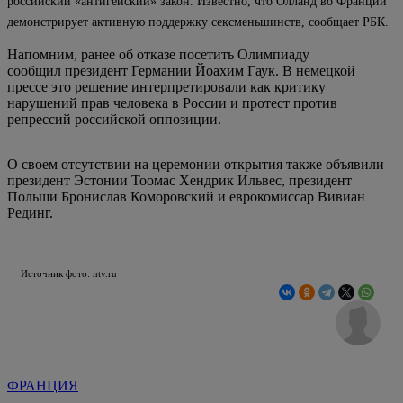
российский «антигейский» закон. Известно, что Олланд во Франции
демонстрирует активную поддержку сексменьшинств, сообщает РБК.
Напомним, ранее об отказе посетить Олимпиаду
сообщил президент Германии Йоахим Гаук. В немецкой
прессе это решение интерпретировали как критику
нарушений прав человека в России и протест против
репрессий российской оппозиции.
О своем отсутствии на церемонии открытия также объявили
президент Эстонии Тоомас Хендрик Ильвес, президент
Польши Бронислав Коморовский и еврокомиссар Вивиан
Рединг.
Источник фото: ntv.ru
ФРАНЦИЯ