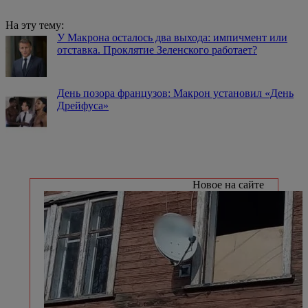
На эту тему:
У Макрона осталось два выхода: импичмент или
отставка. Проклятие Зеленского работает?
День позора французов: Макрон установил «День
Дрейфуса»
Новое на сайте