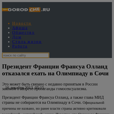
Новости
Афиша
Общество
Дом
Стиль жизни
Работа
Президент Франции Франсуа Олланд
отказался ехать на Олимпиаду в Сочи
Это может быть связано с недавно принятым в России
16 декабря 2013, 05:15
законом о запрете пропаганды гомосексуализма.
Президент Франции Франсуа Олланд, а также глава МИД
страны не собираются на Олимпиаду в Сочи.
Официальной
причины не названо, но ранее власти страны активно критиковали