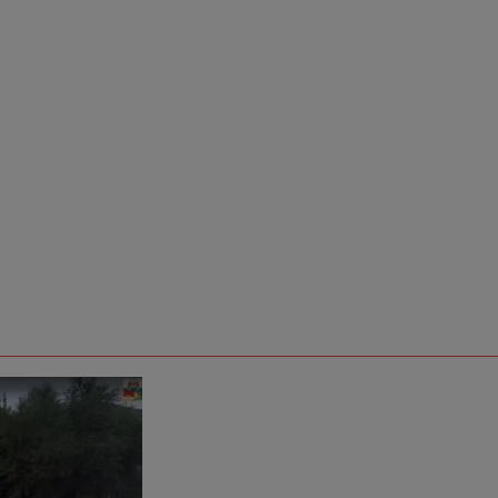
Новости
 проекта Движения Газманов-Родники «Родники.Истоки» приедут