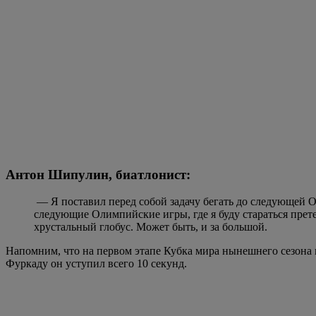
— Я поставил перед собой задачу бегать до следующей О
следующие Олимпийские игры, где я буду стараться прет
хрустальный глобус. Может быть, и за большой.
Напомним, что на первом этапе Кубка мира нынешнего сезона
Фуркаду он уступил всего 10 секунд.
По признанию самого Шипулина, этот год будет для него экс
решение к нынешнему розыгрышу Кубка мира готовиться отдель
Источник фото: bestsportsmen.ru
На эту тему: