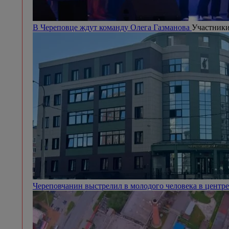
Андрей Накрошаев назвал застройщиков новых микр
микрорайонов в Зашекснинском районе.