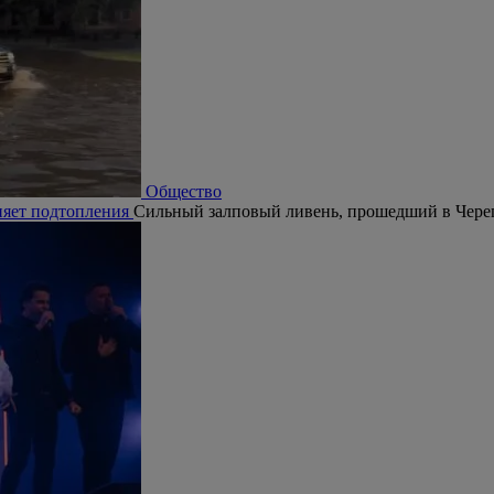
Новости
е города
Инцидент произошел 2 августа на Советском проспекте.
Новости
 полиции
В Череповце пресекли попытку подростков проникнуть