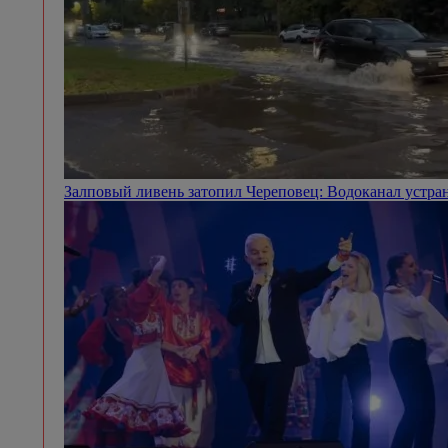
Череповчанин выстрелил в молодого человека в центр
Задержанных у трубы котельной подростков передали