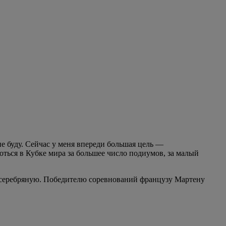
е буду. Сейчас у меня впереди большая цель —
ться в Кубке мира за большее число подиумов, за малый
 серебряную. Победителю соревнований французу Мартену
м, что после тяжелейшего прошлого сезона Шипулин принял