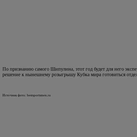
Новое на сайте
Залповый ливень затопил Череповец: Водоканал устра