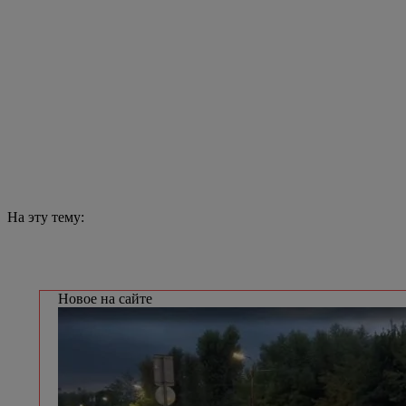
В Череповце ждут команду Олега Газманова
Участники