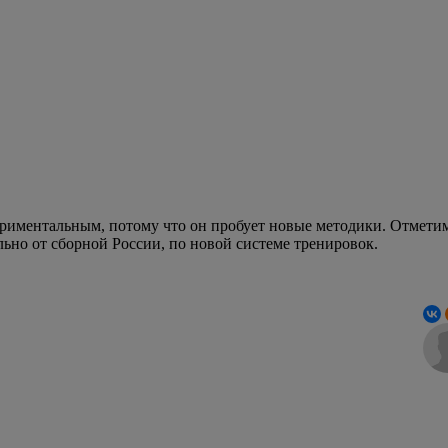
Общество
няет подтопления
Сильный залповый ливень, прошедший в Череп