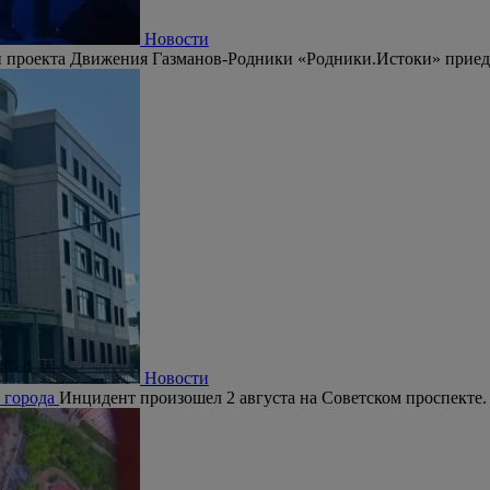
Общество
орайонов в ЗШК
В Череповце подвели итоги аукциона на право ко