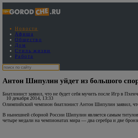
Новости
Афиша
Общество
Дом
Стиль жизни
Работа
Антон Шипулин уйдет из большого спо
Биатлонист заявил, что не будет себя мучить после Игр в Пхенч
10 декабря 2014, 13:33
Олимпийский чемпион биатлонист Антон Шипулин заявил, что 
В нынешней сборной России Шипулин является самым титулован
четыре медали на чемпионатах мира — два серебра и две бронз
Антон Шипулин, биатлонист: