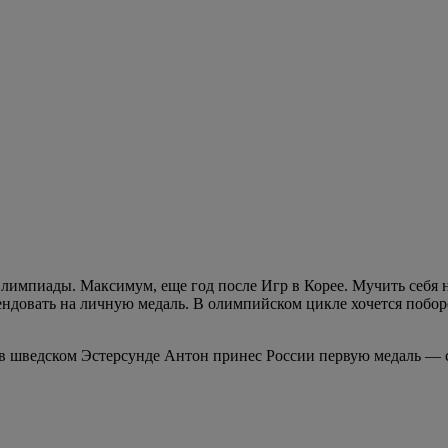
лимпиады. Максимум, еще год после Игр в Корее. Мучить себя н
ендовать на личную медаль. В олимпийском цикле хочется поборо
 в шведском Эстерсунде Антон принес России первую медаль —
периментальным, потому что он пробует новые методики. Отмети
но от сборной России, по новой системе тренировок.