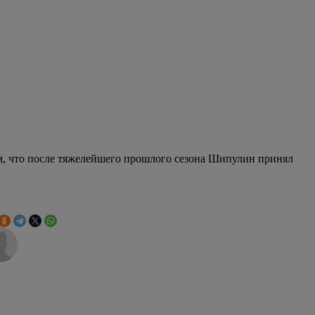
овце, привел к подтоплениям