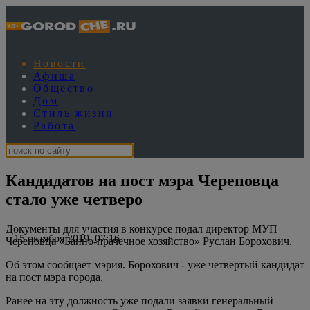
Новости
Афиша
Общество
Дом
Стиль жизни
Работа
Кандидатов на пост мэра Череповца
стало уже четверо
Документы для участия в конкурсе подал директор МУП
15 октября 2019, 07:16
Череповца «Банно-прачечное хозяйство» Руслан Борохович.
Об этом сообщает мэрия. Борохович - уже четвертый кандидат
на пост мэра города.
Ранее на эту должность уже подали заявки генеральный