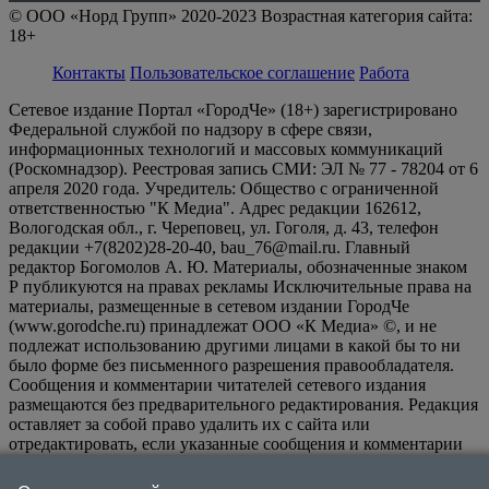
© ООО «Норд Групп» 2020-2023 Возрастная категория сайта:
18+
Контакты
Пользовательское соглашение
Работа
Сетевое издание Портал «ГородЧе» (18+) зарегистрировано
Федеральной службой по надзору в сфере связи,
информационных технологий и массовых коммуникаций
(Роскомнадзор). Реестровая запись СМИ: ЭЛ № 77 - 78204 от 6
апреля 2020 года. Учредитель: Общество с ограниченной
ответственностью "К Медиа". Адрес редакции 162612,
Вологодская обл., г. Череповец, ул. Гоголя, д. 43, телефон
редакции +7(8202)28-20-40, bau_76@mail.ru. Главный
редактор Богомолов А. Ю. Материалы, обозначенные знаком
Р публикуются на правах рекламы Исключительные права на
материалы, размещенные в сетевом издании ГородЧе
(www.gorodche.ru) принадлежат ООО «К Медиа» ©, и не
подлежат использованию другими лицами в какой бы то ни
было форме без письменного разрешения правообладателя.
Сообщения и комментарии читателей сетевого издания
размещаются без предварительного редактирования. Редакция
оставляет за собой право удалить их с сайта или
отредактировать, если указанные сообщения и комментарии
являются злоупотреблением свободой массовой информации
или нарушением иных требований закона.
На