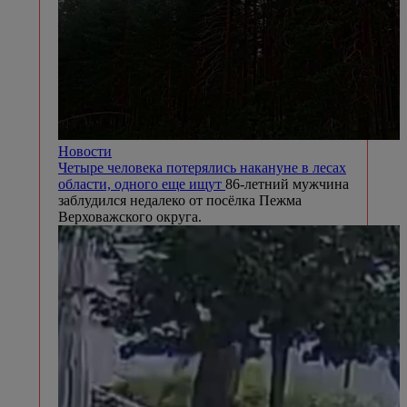
Новости
Четыре человека потерялись накануне в лесах
области, одного еще ищут
86-летний мужчина
заблудился недалеко от посёлка Пежма
Верховажского округа.