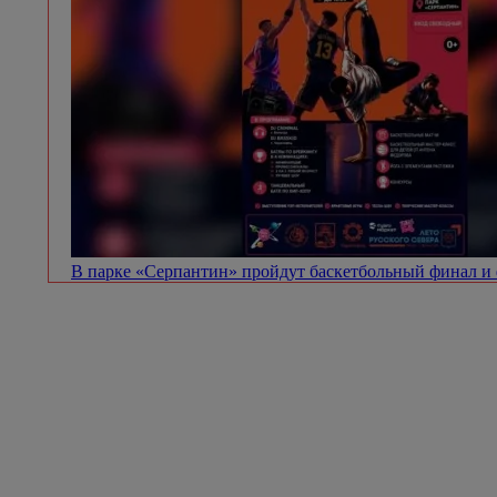
В парке «Серпантин» пройдут баскетбольный финал и