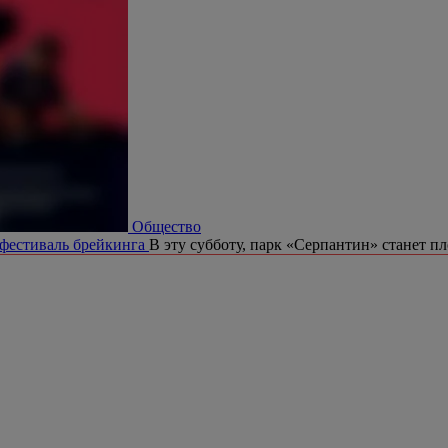
Общество
 фестиваль брейкинга
В эту субботу, парк «Серпантин» станет п