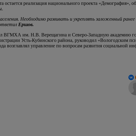
та остается реализация национального проекта «Демография», о
ы.
еления. Необходимо развивать и укреплять заложенный ранее ф
 ответил
Ершов.
ил ВГМХА им. Н.В. Верещагина и Северо-Западную академию го
инистрации Усть-Кубинского района, руководил «Вологодским п
года возглавлял управление по вопросам развития социальной и