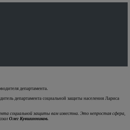
оводителя департамента.
одитель департамента социальной защиты населения Лариса
ента социальной защиты вам известна. Это непростая сфера,
казал
Олег Кувшинников.