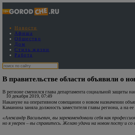
Новости
Афиша
Общество
Дом
Стиль жизни
Работа
В правительстве области объявили о н
В регионе сменился глава департамента социальной защиты нас
10 декабря 2019, 07:49
Накануне на оперативном совещании о новом назначении объя
Каманина заняла должность заместителя главы региона, а на е
«Александр Васильевич, вы зарекомендовали себя как професс
но я уверен – вы справитесь. Желаю удачи на новом посту и с