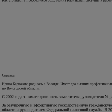
Как уточняют в пресс-службе ЗСО, Ирина Карнакова приступит к работе
Справка:
Ирина Карнакова родилась в Вологде. Имеет два высших профессиональн
по Вологодской области.
С 2002 года занимает должность заместителя руководителя Упра
За безупречную и эффективную государственную гражданскую 
области и руководителем Федеральной налоговой службы. В 2