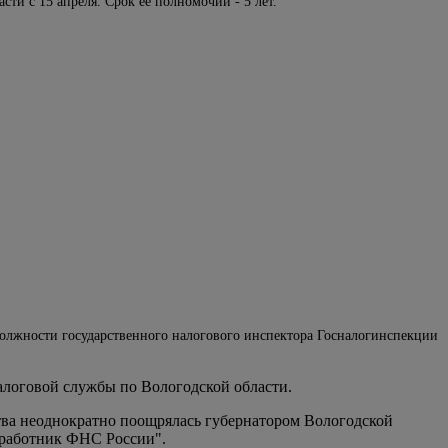
сти с 15 апреля. Срок ее полномочий - 5 лет.
должности государственного налогового­ инспектора Госналогинспекции
налоговой службы по Вологодской области.
ва неоднократно поощрялась ­губернатором Вологодской
 работник ФНС России".