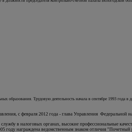
 в должности председателя Контрольно-счетной палаты Вологодской обла
ых образования. Трудовую деятельность начала в сентябре 1993 года в 
вления, с февраля 2012 года - глава Управления ­ Федеральной 
службу в налоговых органах, высокие профессиональные качест
005 году награждена ведомственным знаком отличия "Почетный