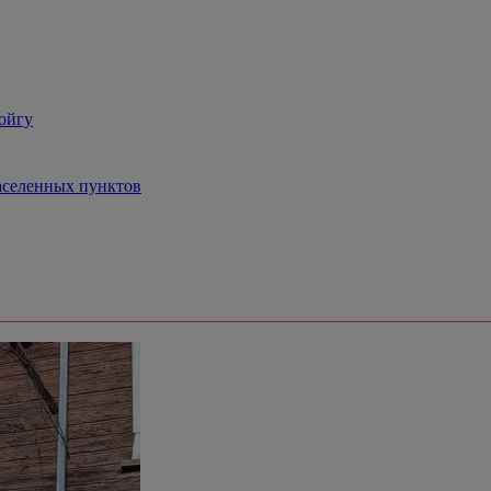
ойгу
аселенных пунктов