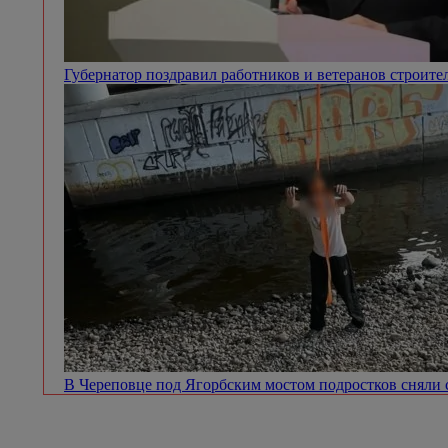
Губернатор поздравил работников и ветеранов строит
В Череповце под Ягорбским мостом подростков сняли 