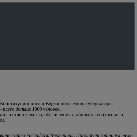
 Конституционного и Верховного судов, губернаторы,
 всего больше 1000 человек.
ного строительства, обеспечения стабильного налогового
ей.
равительства Российской Федерации. Президент затронул темы