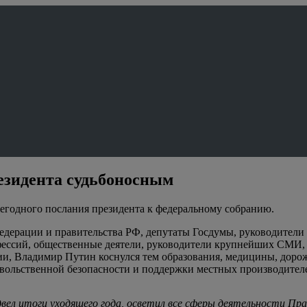
езидента судьбоносным
егодного послания президента к федеральному собранию.
федерации и правительства РФ, депутаты Госдумы, руководители
ессий, общественные деятели, руководители крупнейших СМИ, -
и, Владимир Путин коснулся тем образования, медицины, дорож
овольственной безопасности и поддержки местных производител
двел итоги уходящего года, осветил все сферы деятельности П