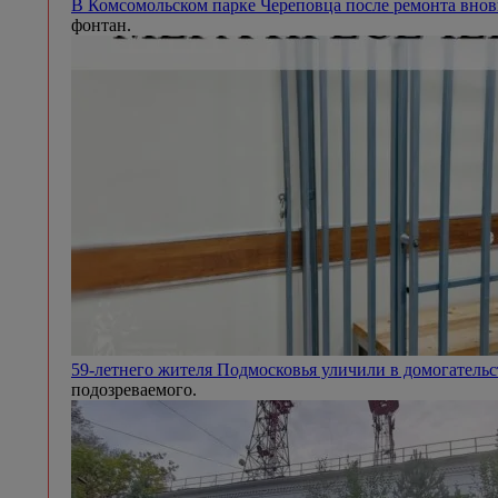
В Комсомольском парке Череповца после ремонта внов
фонтан.
59-летнего жителя Подмосковья уличили в домогател
подозреваемого.