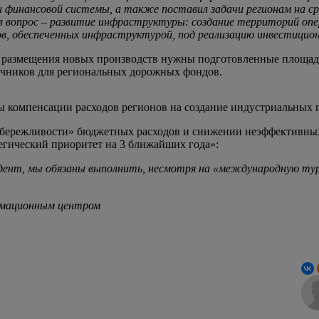
 финансовой системы, а также поставил задачи регионам на ср
ов вопрос – развитие инфраструктуры: создание территорий о
ков, обеспеченных инфраструктурой, под реализацию инвестицио
 и размещения новых производств нужны подготовленные площад
очников для региональных дорожных фондов.
мы компенсации расходов регионов на создание индустриальных 
бережливости» бюджетных расходов и снижении неэффективных 
егический приоритет на 3 ближайших года»:
идент, мы обязаны выполнить, несмотря на «международную турб
ормационным центром