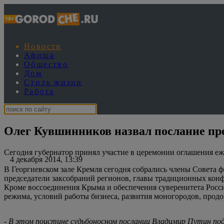
Новости
Афиша
Общество
Дом
Стиль жизни
Работа
Олег Кувшинников назвал послание пр
Сегодня губернатор принял участие в церемонии оглашения еж
4 декабря 2014, 13:39
В Георгиевском зале Кремля сегодня собрались члены Совета 
председатели заксобраний регионов, главы традиционных конф
Кроме воссоединения Крыма и обеспечения суверенитета Росси
режима, условий работы бизнеса, развития моногородов, прод
- В этом поистине судьбоносном послании Владимир Путин по