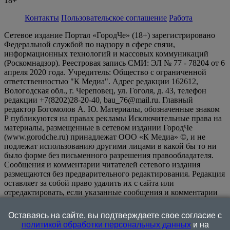
18+
Контакты
Пользовательское соглашение
Работа
Сетевое издание Портал «ГородЧе» (18+) зарегистрировано
Федеральной службой по надзору в сфере связи,
информационных технологий и массовых коммуникаций
(Роскомнадзор). Реестровая запись СМИ: ЭЛ № 77 - 78204 от 6
апреля 2020 года. Учредитель: Общество с ограниченной
ответственностью "К Медиа". Адрес редакции 162612,
Вологодская обл., г. Череповец, ул. Гоголя, д. 43, телефон
редакции +7(8202)28-20-40, bau_76@mail.ru. Главный
редактор Богомолов А. Ю. Материалы, обозначенные знаком
Р публикуются на правах рекламы Исключительные права на
материалы, размещенные в сетевом издании ГородЧе
(www.gorodche.ru) принадлежат ООО «К Медиа» ©, и не
подлежат использованию другими лицами в какой бы то ни
было форме без письменного разрешения правообладателя.
Сообщения и комментарии читателей сетевого издания
размещаются без предварительного редактирования. Редакция
оставляет за собой право удалить их с сайта или
отредактировать, если указанные сообщения и комментарии
являются злоупотреблением свободой массовой информации
или нарушением иных требований закона.
На
Оставаясь на сайте, вы подтверждаете свое согласие с
информационном ресурсе применяются рекомендательные
политикой обработки персональных данных
и на
технологии (информационные технологии предоставления