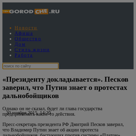
Новости
Афиша
Общество
Дом
Стиль жизни
Работа
«Президенту докладывается». Песков
заверил, что Путин знает о протестах
дальнобойщиков
Однако он не сказал, будет ли глава государства
30 ноября 2015, 14:20
предпринимать какие-то действия.
Пресс-секретарь президента РФ Дмитрий Песков заверил,
что Владимир Путин знает об акции протеста
дальнобойщиков, бастующих против системы «Платон»,