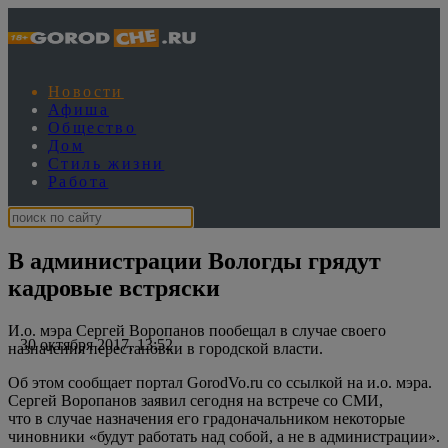
Новости
Афиша
Общество
Дом
Стиль жизни
Работа
В администрации Вологды грядут
кадровые встряски
И.о. мэра Сергей Воропанов пообещал в случае своего
30 октября 2017, 13:52
назначения перестановки в городской власти.
Об этом сообщает портал GorodVo.ru со ссылкой на и.о. мэра.
Сергей Воропанов заявил сегодня на встрече со СМИ,
что в случае назначения его градоначальником некоторые
чиновники «будут работать над собой, а не в администрации».