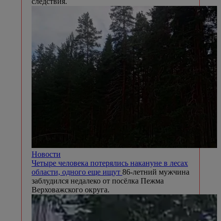
следствия.
Новости
Четыре человека потерялись накануне в лесах
области, одного еще ищут
86-летний мужчина
заблудился недалеко от посёлка Пежма
Верховажского округа.