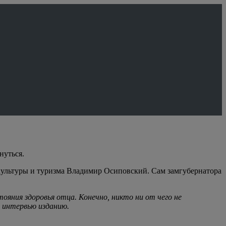
нуться.
культуры и туризма Владимир Осиповский. Сам замгубернатора
тояния здоровья отца. Конечно, никто ни от чего не
 в интервью изданию.