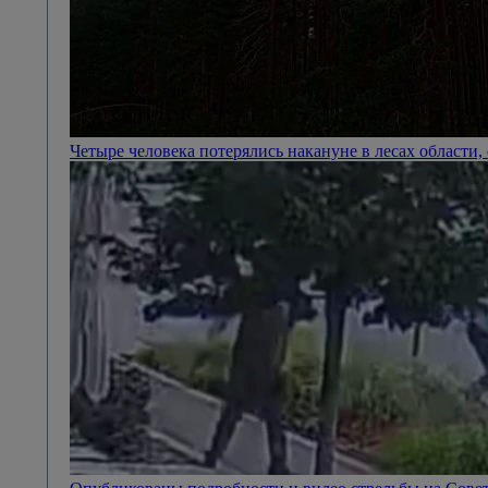
Четыре человека потерялись накануне в лесах области