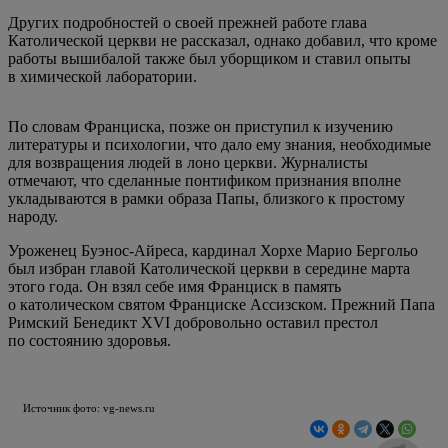
Других подробностей о своей прежней работе глава
Католической церкви не рассказал, однако добавил, что кроме
работы вышибалой также был уборщиком и ставил опыты
в химической лаборатории.
По словам Франциска, позже он приступил к изучению
литературы и психологии, что дало ему знания, необходимые
для возвращения людей в лоно церкви. Журналисты
отмечают, что сделанные понтификом признания вполне
укладываются в рамки образа Папы, близкого к простому
народу.
Уроженец Буэнос-Айреса, кардинал Хорхе Марио Бергольо
был избран главой Католической церкви в середине марта
этого года. Он взял себе имя Франциск в память
о католическом святом Франциске Ассизском. Прежний Папа
Римский Бенедикт XVI добровольно оставил престол
по состоянию здоровья.
Источник фото: vg-news.ru