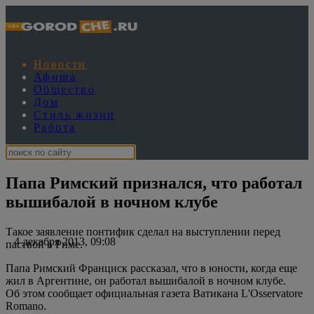
Новости
Афиша
Общество
Дом
Стиль жизни
Работа
Папа Римский признался, что работал
вышибалой в ночном клубе
Такое заявление понтифик сделал на выступлении перед
4 декабря 2013, 09:08
паствой в Риме.
Папа Римский Франциск рассказал, что в юности, когда еще
жил в Аргентине, он работал вышибалой в ночном клубе.
Об этом сообщает официальная газета Ватикана L'Osservatore
Romano.