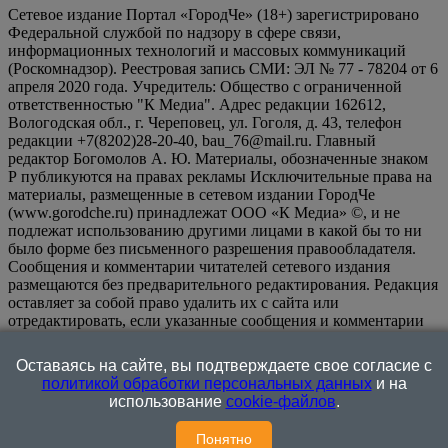
Сетевое издание Портал «ГородЧе» (18+) зарегистрировано
Федеральной службой по надзору в сфере связи,
информационных технологий и массовых коммуникаций
(Роскомнадзор). Реестровая запись СМИ: ЭЛ № 77 - 78204 от 6
апреля 2020 года. Учредитель: Общество с ограниченной
ответственностью "К Медиа". Адрес редакции 162612,
Вологодская обл., г. Череповец, ул. Гоголя, д. 43, телефон
редакции +7(8202)28-20-40, bau_76@mail.ru. Главный
редактор Богомолов А. Ю. Материалы, обозначенные знаком
Р публикуются на правах рекламы Исключительные права на
материалы, размещенные в сетевом издании ГородЧе
(www.gorodche.ru) принадлежат ООО «К Медиа» ©, и не
подлежат использованию другими лицами в какой бы то ни
было форме без письменного разрешения правообладателя.
Сообщения и комментарии читателей сетевого издания
размещаются без предварительного редактирования. Редакция
оставляет за собой право удалить их с сайта или
отредактировать, если указанные сообщения и комментарии
являются злоупотреблением свободой массовой информации
или нарушением иных требований закона.
На
Оставаясь на сайте, вы подтверждаете свое согласие с
информационном ресурсе применяются рекомендательные
политикой обработки персональных данных
и на
технологии (информационные технологии предоставления
использование
cookie-файлов
.
информации на основе сбора, систематизации и анализа
сведений, относящихся к предпочтениям пользователей сети
Понятно
"Интернет", находящихся на территории Российской