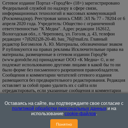
Сетевое издание Портал «ГородЧе» (18+) зарегистрировано
Федеральной службой по надзору в сфере связи,
информационных технологий и массовых коммуникаций
(Роскомнадзор). Реестровая запись СМИ: ЭЛ № 77 - 78204 от 6
апреля 2020 года. Учредитель: Общество с ограниченной
ответственностью "К Медиа". Адрес редакции 162612,
Вологодская обл., г. Череповец, ул. Гоголя, д. 43, телефон
редакции +7(8202)28-20-40, bau_76@mail.ru. Главный
редактор Богомолов А. Ю. Материалы, обозначенные знаком
Р публикуются на правах рекламы Исключительные права на
материалы, размещенные в сетевом издании ГородЧе
(www.gorodche.ru) принадлежат ООО «К Медиа» ©, и не
подлежат использованию другими лицами в какой бы то ни
было форме без письменного разрешения правообладателя.
Сообщения и комментарии читателей сетевого издания
размещаются без предварительного редактирования. Редакция
оставляет за собой право удалить их с сайта или
отредактировать, если указанные сообщения и комментарии
являются злоупотреблением свободой массовой информации
или нарушением иных требований закона.
На
Оставаясь на сайте, вы подтверждаете свое согласие с
информационном ресурсе применяются рекомендательные
политикой обработки персональных данных
и на
технологии (информационные технологии предоставления
использование
cookie-файлов
.
информации на основе сбора, систематизации и анализа
сведений, относящихся к предпочтениям пользователей сети
Понятно
"Интернет", находящихся на территории Российской