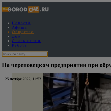
Новости
Афиша
Общество
Дом
Стиль жизни
Работа
На череповецком предприятии при обр
25 ноября 2022, 11:53