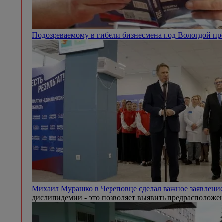
Подозреваемому в гибели бизнесмена под Вологдой п
Михаил Мурашко в Череповце сделал важное заявление
дислипидемии - это позволяет выявить предрасположен