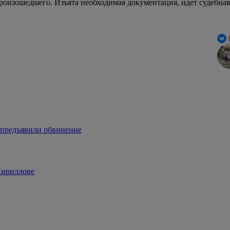
роизошедшего. Изъята необходимая документация, идет судебная 
 предъявили обвинение
Кириллове