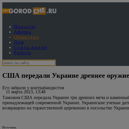
Новости
Афиша
Общество
Дом
Стиль жизни
Работа
США передали Украине древнее оружи
Его забрали у контрабандистов
11 марта 2023, 13:48
Таможня США передала Украине три древних меча и каменный 
принадлежащей современной Украине. Украинские ученые дати
возвращено на торжественной церемонии в посольстве Украи
Источник: