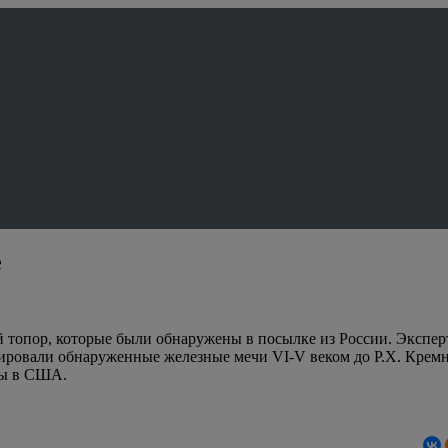
е
топор, которые были обнаружены в посылке из России. Эксперты
ровали обнаруженные железные мечи VI-V веком до Р.Х. Кремни
ны в США.