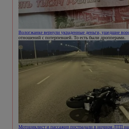
Вологжанке вернули украденные деньги, ушедшие во
отношений с потерпевшей. То есть были дропперами.
Мотоциклист и пассажир пострадали в ночном ДТП 