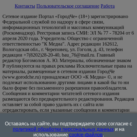
Контакты
Пользовательское соглашение
Работа
Сетевое издание Портал «ГородЧе» (18+) зарегистрировано
Федеральной службой по надзору в сфере связи,
информационных технологий и массовых коммуникаций
(Роскомнадзор). Реестровая запись СМИ: ЭЛ № 77 - 78204 от 6
апреля 2020 года. Учредитель: Общество с ограниченной
ответственностью "К Медиа". Адрес редакции 162612,
Вологодская обл., г. Череповец, ул. Гоголя, д. 43, телефон
редакции +7(8202)28-20-40, bau_76@mail.ru. Главный
редактор Богомолов А. Ю. Материалы, обозначенные знаком
Р публикуются на правах рекламы Исключительные права на
материалы, размещенные в сетевом издании ГородЧе
(www.gorodche.ru) принадлежат ООО «К Медиа» ©, и не
подлежат использованию другими лицами в какой бы то ни
было форме без письменного разрешения правообладателя.
Сообщения и комментарии читателей сетевого издания
размещаются без предварительного редактирования. Редакция
оставляет за собой право удалить их с сайта или
отредактировать, если указанные сообщения и комментарии
являются злоупотреблением свободой массовой информации
или нарушением иных требований закона.
На
Оставаясь на сайте, вы подтверждаете свое согласие с
информационном ресурсе применяются рекомендательные
политикой обработки персональных данных
и на
технологии (информационные технологии предоставления
использование
cookie-файлов
.