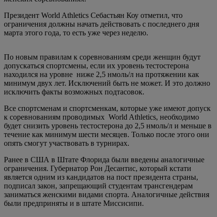
Президент World Athletics Себастьян Коу отметил, что
ограничения должны начать действовать с последнего дня
марта этого года, то есть уже через неделю.
По новым правилам к соревнованиям среди женщин будут
допускаться спортсмены, если их уровень тестостерона
находился на уровне ниже 2,5 нмоль/л на протяжении как
минимум двух лет. Исключений быть не может. И это должно
исключить факты возможных подтасовок.
Все спортсменам и спортсменкам, которые уже имеют допуск
к соревнованиям проводимых World Athletics, необходимо
будет снизить уровень тестостерона до 2,5 нмоль/л и меньше в
течение как минимум шести месяцев. Только после этого они
опять смогут участвовать в турнирах.
Ранее в США в Штате Флорида были введены аналогичные
ограничения. Губернатор Рон Десантис, который кстати
является одним из кандидатов на пост президента страны,
подписал закон, запрещающий студентам трансгендерам
заниматься женскими видами спорта. Аналогичные действия
были предприняты и в штате Миссисипи.