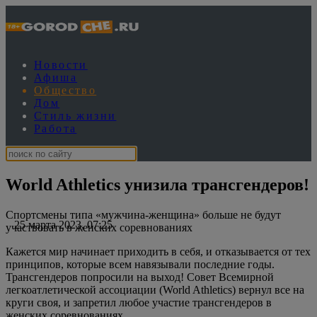
Новости
Афиша
Общество
Дом
Стиль жизни
Работа
World Athletics унизила трансгендеров!
Спортсмены типа «мужчина-женщина» больше не будут
25 марта 2023, 07:25
участвовать в женских соревнованиях
Кажется мир начинает приходить в себя, и отказывается от тех
принципов, которые всем навязывали последние годы.
Трансгендеров попросили на выход! Совет Всемирной
легкоатлетической ассоциации (World Athletics) вернул все на
круги своя, и запретил любое участие трансгендеров в
женских соревнованиях.