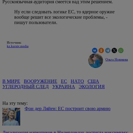
Русскоязычная аудитория смеется над этим решением.
Ну если следовать логике ЕС, то ядерное оружие
вообще решит все экологические проблемы, -
пишут пользователи.
Источник:
kz.kursiv.media
Ольга Новикова
В МИРЕ
ВООРУЖЕНИЕ
ЕС
НАТО
США
УГЛЕРОДНЫЙ СЛЕД
УКРАИНА
ЭКОЛОГИЯ
На эту тему:
Фон дер Ляйен: ЕС построит свою армию
Легализация наркотиков в Нидерландах достигла максимума: