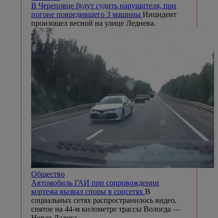
В Череповце будут судить нарушителя, при
погоне повредившего 3 машины
Инцидент
произошел весной на улице Леднева.
Общество
Автомобиль ГАИ при сопровождении
кортежа вызвал споры в соцсетях
В
социальных сетях распространилось видео,
снятое на 44-м километре трассы Вологда —
Новая Ладога.