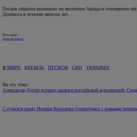
Песков обратил внимание на молчание Запада в отношении об
Донбасса в течение многих лет.
Источник:
www.aa.com.tr
В МИРЕ
КРЕМЛЬ
ПЕСКОВ
СВО
УКРАИНА
На эту тему:
Александр Дугин всерьез занялся российской идеологией. Снов
Случился срыв: Наташа Королева столкнулась с новыми непри