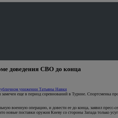
оме доведения СВО до конца
о публичном унижении Татьяны Навки
л замечен еще в период соревнований в Турине. Спортсменка пр
льную военную операцию, и довести ее до конца, заявил пресс-
что новые поставки оружия Киеву со стороны Запада только усу