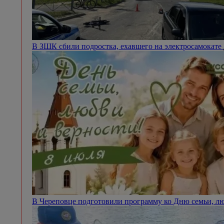
В ЗШК сбили подростка, ехавшего на электросамокате
В Череповце подготовили программу ко Дню семьи, л