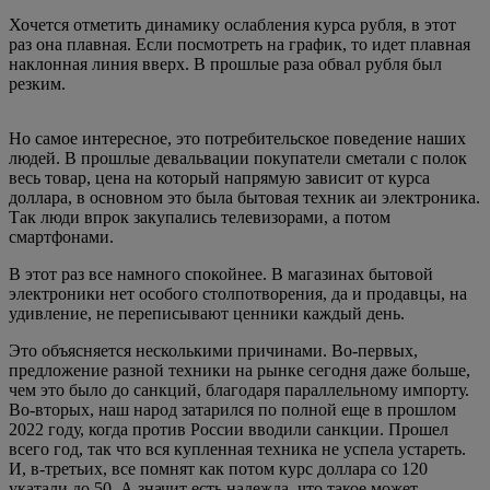
Хочется отметить динамику ослабления курса рубля, в этот
раз она плавная. Если посмотреть на график, то идет плавная
наклонная линия вверх. В прошлые раза обвал рубля был
резким.
Но самое интересное, это потребительское поведение наших
людей. В прошлые девальвации покупатели сметали с полок
весь товар, цена на который напрямую зависит от курса
доллара, в основном это была бытовая техник аи электроника.
Так люди впрок закупались телевизорами, а потом
смартфонами.
В этот раз все намного спокойнее. В магазинах бытовой
электроники нет особого столпотворения, да и продавцы, на
удивление, не переписывают ценники каждый день.
Это объясняется несколькими причинами. Во-первых,
предложение разной техники на рынке сегодня даже больше,
чем это было до санкций, благодаря параллельному импорту.
Во-вторых, наш народ затарился по полной еще в прошлом
2022 году, когда против России вводили санкции. Прошел
всего год, так что вся купленная техника не успела устареть.
И, в-третьих, все помнят как потом курс доллара со 120
укатали до 50. А значит есть надежда, что такое может