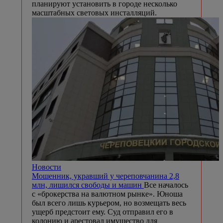
планируют установить в городе несколько
масштабных световых инсталляций.
Новости
Мошенник, укравший у череповчанина 2,8
млн, лишился свободы и машин
Все началось
с «брокерства на валютном рынке». Юноша
был всего лишь курьером, но возмещать весь
ущерб предстоит ему. Суд отправил его в
колонию и арестовал имущество для