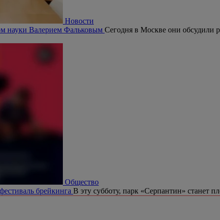
Новости
ром науки Валерием Фальковым
Сегодня в Москве они обсудили р
Общество
 фестиваль брейкинга
В эту субботу, парк «Серпантин» станет п