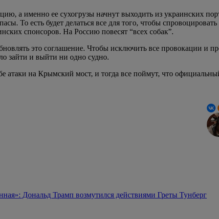
цию, а именно ее сухогрузы начнут выходить из украинских пор
асы. То есть будет делаться все для того, чтобы спровоцировать
аинских спонсоров. На Россию повесят “всех собак”.
обновлять это соглашение. Чтобы исключить все провокации и пре
ло зайти и выйти ни одно судно.
бе атаки на Крымский мост, и тогда все поймут, что официальн
шенная»: Дональд Трамп возмутился действиями Греты Тунберг