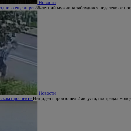
Новости
, одного еще ищут
86-летний мужчина заблудился недалеко от по
Новости
тском проспекте
Инцидент произошел 2 августа, пострадал молод