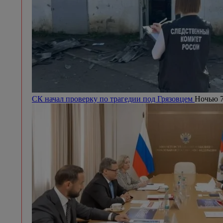
СК начал проверку по трагедии под Грязовцем
Ночью 7