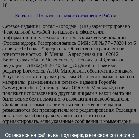
18+
Контакты
Пользовательское соглашение
Работа
Сетевое издание Портал «ГородЧе» (18+) зарегистрировано
Федеральной службой по надзору в сфере связи,
информационных технологий и массовых коммуникаций
(Роскомнадзор). Реестровая запись СМИ: ЭЛ № 77 - 78204 от 6
апреля 2020 года. Учредитель: Общество с ограниченной
ответственностью "К Медиа". Адрес редакции 162612,
Вологодская обл., г. Череповец, ул. Гоголя, д. 43, телефон
редакции +7(8202)28-20-40, bau_76@mail.ru. Главный
редактор Богомолов А. Ю. Материалы, обозначенные знаком
Р публикуются на правах рекламы Исключительные права на
материалы, размещенные в сетевом издании ГородЧе
(www.gorodche.ru) принадлежат ООО «К Медиа» ©, и не
подлежат использованию другими лицами в какой бы то ни
было форме без письменного разрешения правообладателя.
Сообщения и комментарии читателей сетевого издания
размещаются без предварительного редактирования. Редакция
оставляет за собой право удалить их с сайта или
отредактировать, если указанные сообщения и комментарии
являются злоупотреблением свободой массовой информации
или нарушением иных требований закона.
На
Оставаясь на сайте, вы подтверждаете свое согласие с
информационном ресурсе применяются рекомендательные