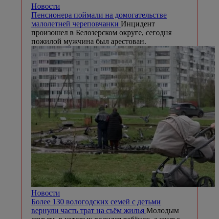
Новости
Пенсионера поймали на домогательстве
малолетней череповчанки
Инцидент
произошел в Белозерском округе, сегодня
пожилой мужчина был арестован.
Новости
Более 130 вологодских семей с детьми
вернули часть трат на съём жилья
Молодым