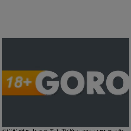
© ООО «Норд Групп» 2020-2023 Возрастная категория сайта: