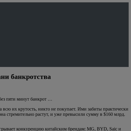
ани банкротства
без пяти минут банкрот …
а всю их крутость, никто не покупает. Ими забиты практически
на стремительно растут, и уже превысили сумму в $160 млрд.
оигрывает конкуренцию китайским брендам: MG, BYD, Saic и