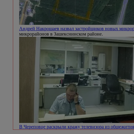
Андрей Накрошаев назвал застройщиков новых микр
микрорайонов в Зашекснинском районе.
В Череповце раскрыли кражу телевизора из общежити