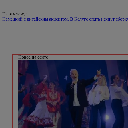
На эту тему:
Немецкий с китайским акцентом. В Калуге опять начнут сборк
Новое на сайте