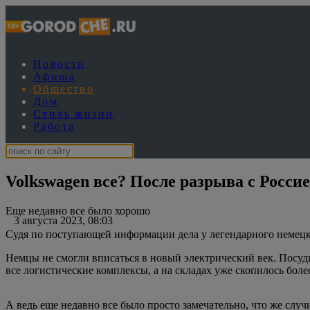
Новости
Афиша
Общество
Дом
Стиль жизни
Работа
Volkswagen все? После разрыва с Росси
Еще недавно все было хорошо
3 августа 2023, 08:03
Судя по поступающей информации дела у легендарного немецко
Немцы не смогли вписаться в новый электрический век. Посуди
все логистические комплексы, а на складах уже скопилось бол
А ведь еще недавно все было просто замечательно, что же сл