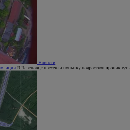
Новости
 полиции
В Череповце пресекли попытку подростков проникнуть