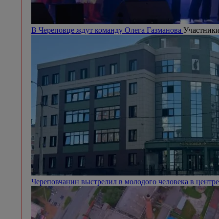
В Череповце ждут команду Олега Газманова
Участники
Череповчанин выстрелил в молодого человека в центр